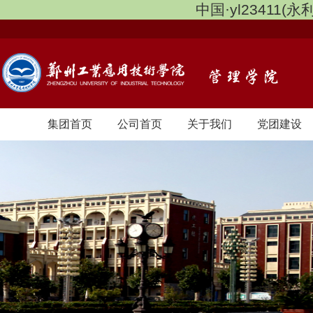
中国·yl23411(永利)
集团首页
公司首页
关于我们
党团建设