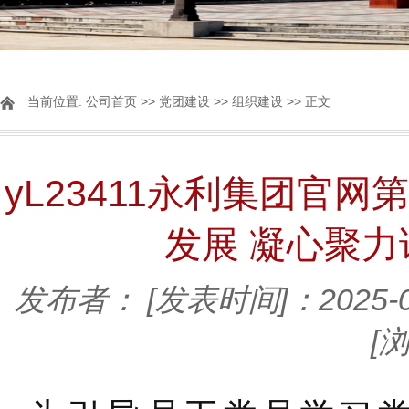
当前位置:
公司首页
>>
党团建设
>>
组织建设
>> 正文
yL23411永利集团官
发展 凝心聚力
发布者：
[发表时间]：2025-0
[